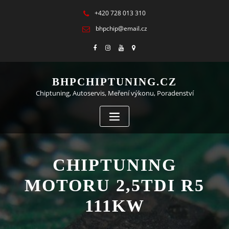
+420 728 013 310
bhpchip@email.cz
BHPCHIPTUNING.CZ
Chiptuning, Autoservis, Meření výkonu, Poradenství
CHIPTUNING
MOTORU 2,5TDI R5
111KW