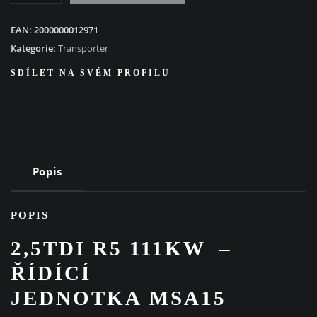
2,5TDI
R5
EAN:
2000000012971
111KW
Kategorie:
Transporter
množství
SDÍLET NA SVÉM PROFILU
Popis
POPIS
2,5TDI R5 111KW –
ŘÍDÍCÍ
JEDNOTKA MSA15