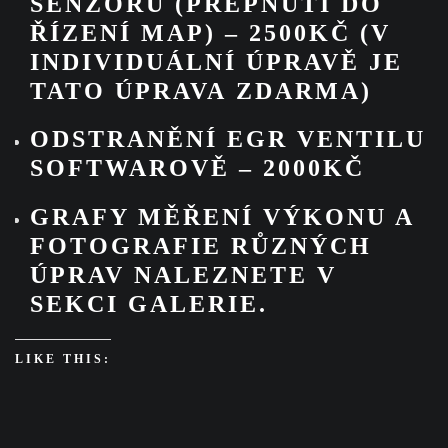
SENZORU
(PŘEPNUTÍ DO
ŘÍZENÍ MAP) –
2500KČ
(V
INDIVIDUÁLNÍ ÚPRAVĚ JE
TATO ÚPRAVA ZDARMA)
ODSTRANĚNÍ EGR VENTILU
SOFTWAROVĚ – 2000KČ
GRAFY MĚŘENÍ VÝKONU A
FOTOGRAFIE RŮZNÝCH
ÚPRAV NALEZNETE V
SEKCI GALERIE.
LIKE THIS: