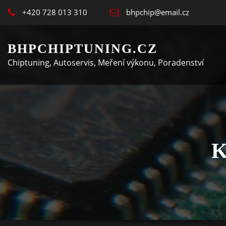
+420 728 013 310
bhpchip@email.cz
BHPCHIPTUNING.CZ
Chiptuning, Autoservis, Meření výkonu, Poradenství