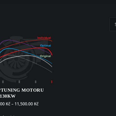
PTUNING MOTORU
 130KW
.00
Kč
–
11,500.00
Kč
This