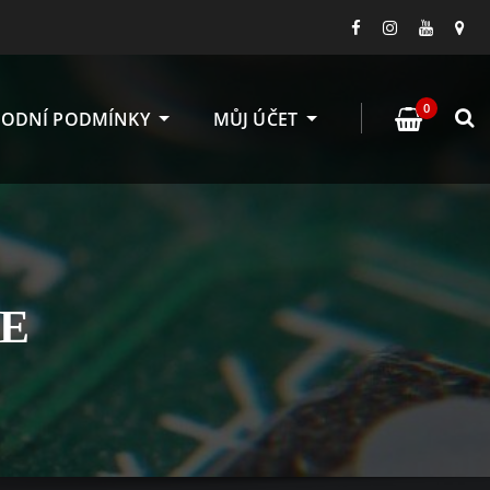
0
ODNÍ PODMÍNKY
MŮJ ÚČET
IE