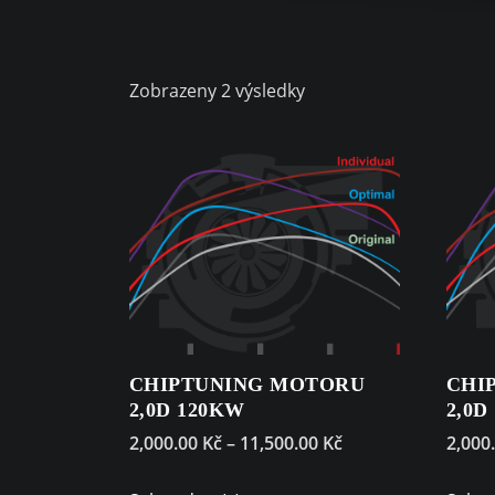
Sorted
Zobrazeny 2 výsledky
by
price:
low
to
high
CHIPTUNING MOTORU
CHI
2,0D 120KW
2,0D
2,000.00
Kč
–
11,500.00
Kč
2,000
This